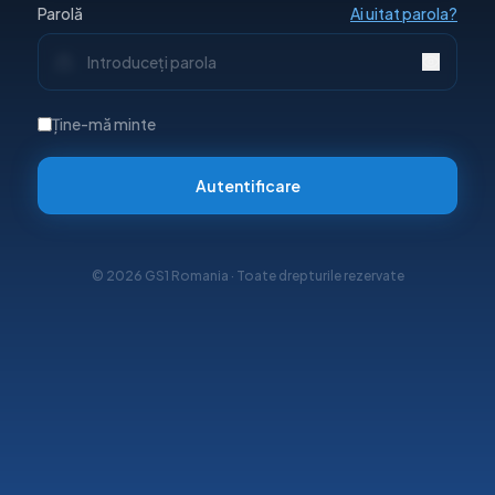
Parolă
Ai uitat parola?
Ține-mă minte
Autentificare
©
2026
GS1 Romania
· Toate drepturile rezervate